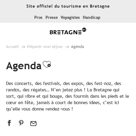
Aller
Site officiel du tourisme en Bretagne
au
contenu
Pros
Presse
Voyagistes
Handicap
principal
Accueil
Préparer mon séjour
Agenda
Agenda
Ajouter aux favoris
Des concerts, des festivals, des expos, des fest-noz, des
randos, des régates… N’en jetez plus ! La Bretagne qui
sort, qui vibre et qui bouge, des fourmis dans les pieds et le
cœur en fête, jamais à court de bonnes idées, c’est ici
qu’elle vous donne rendez-vous !