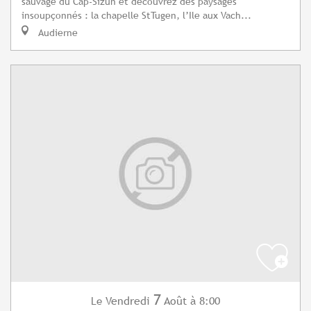
sauvage du Cap-Sizun et découvrez des paysages
insoupçonnés : la chapelle StTugen, l’Ile aux Vach...
Audierne
7
Vendredi
Août
à 8:00
Le