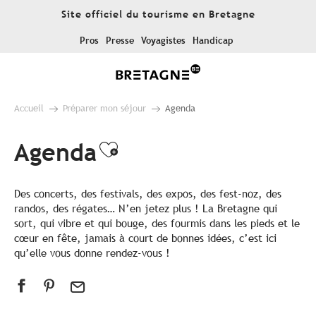
Aller
Site officiel du tourisme en Bretagne
au
contenu
Pros
Presse
Voyagistes
Handicap
principal
Accueil
Préparer mon séjour
Agenda
Agenda
Ajouter aux favoris
Des concerts, des festivals, des expos, des fest-noz, des
randos, des régates… N’en jetez plus ! La Bretagne qui
sort, qui vibre et qui bouge, des fourmis dans les pieds et le
cœur en fête, jamais à court de bonnes idées, c’est ici
qu’elle vous donne rendez-vous !