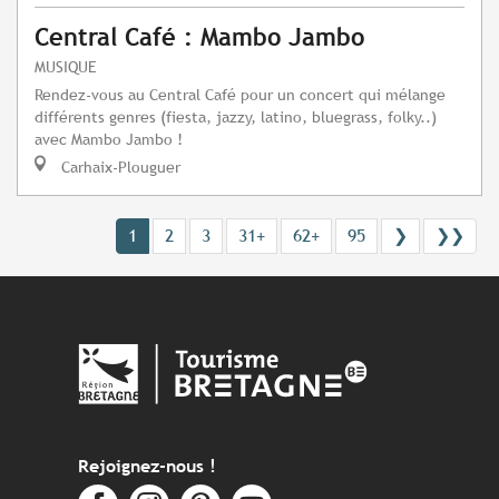
Central Café : Mambo Jambo
MUSIQUE
Rendez-vous au Central Café pour un concert qui mélange
différents genres (fiesta, jazzy, latino, bluegrass, folky..)
avec Mambo Jambo !
Carhaix-Plouguer
1
2
3
31+
62+
95
❯
❯❯
Rejoignez-nous !