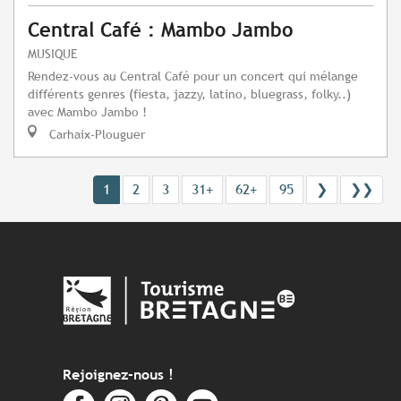
Central Café : Mambo Jambo
MUSIQUE
Rendez-vous au Central Café pour un concert qui mélange
différents genres (fiesta, jazzy, latino, bluegrass, folky..)
avec Mambo Jambo !
Carhaix-Plouguer
1
2
3
31+
62+
95
❯
❯❯
Rejoignez-nous !