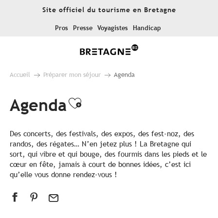
Aller
Site officiel du tourisme en Bretagne
au
contenu
Pros
Presse
Voyagistes
Handicap
principal
Accueil
Préparer mon séjour
Agenda
Agenda
Ajouter aux favoris
Des concerts, des festivals, des expos, des fest-noz, des
randos, des régates… N’en jetez plus ! La Bretagne qui
sort, qui vibre et qui bouge, des fourmis dans les pieds et le
cœur en fête, jamais à court de bonnes idées, c’est ici
qu’elle vous donne rendez-vous !