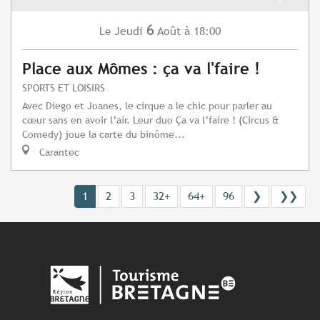
6
Jeudi
Août
à 18:00
Le
Place aux Mômes : ça va l'faire !
SPORTS ET LOISIRS
Avec Diego et Joanes, le cirque a le chic pour parler au
cœur sans en avoir l’air. Leur duo Ça va l’faire ! (Circus &
Comedy) joue la carte du binôme...
Carantec
1
2
3
32+
64+
96
❯
❯❯