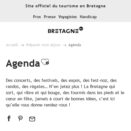
Aller
Site officiel du tourisme en Bretagne
au
contenu
Pros
Presse
Voyagistes
Handicap
principal
Accueil
Préparer mon séjour
Agenda
Agenda
Ajouter aux favoris
Des concerts, des festivals, des expos, des fest-noz, des
randos, des régates… N’en jetez plus ! La Bretagne qui
sort, qui vibre et qui bouge, des fourmis dans les pieds et le
cœur en fête, jamais à court de bonnes idées, c’est ici
qu’elle vous donne rendez-vous !