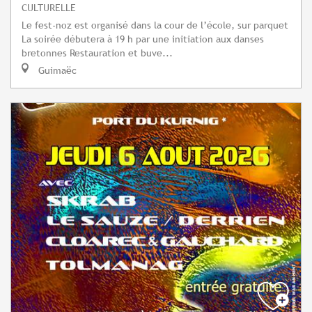
CULTURELLE
Le fest-noz est organisé dans la cour de l’école, sur parquet
La soirée débutera à 19 h par une initiation aux danses
bretonnes Restauration et buve...
Guimaëc