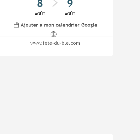
8
9
AOÛT
AOÛT
Ajouter à mon calendrier Google
www.fete-du-ble.com