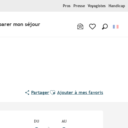
Pros
Presse
Voyagistes
Handicap
parer mon séjour
Recherche
Voir les favoris
Ajouter aux favoris
Partager
Ajouter à mes favoris
Ouverture et coordonnées
DU
AU