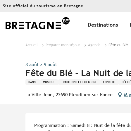
Aller
Site officiel du tourisme en Bretagne
au
contenu
principal
Destinations
Accueil
Préparer mon séjour
Agenda
Fête du Blé -
8 août > 9 août
Fête du Blé - La Nuit de l
DANSE
MUSIQUE
TRADITIONS ET FOLKLORE
CONCERT
DÉFIL
La Ville Jean, 22690 Pleudihen-sur-Rance
M'y
Description
Programmation : Samedi 8 : Nuit de la fête du