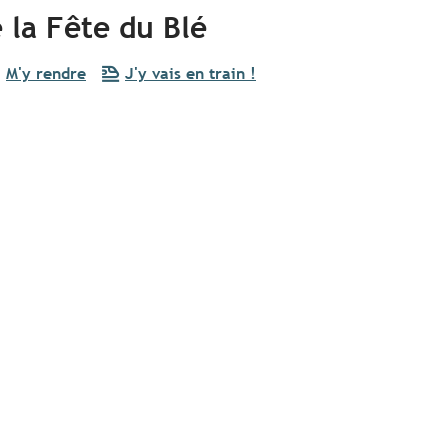
e la Fête du Blé
M'y rendre
J'y vais en train !