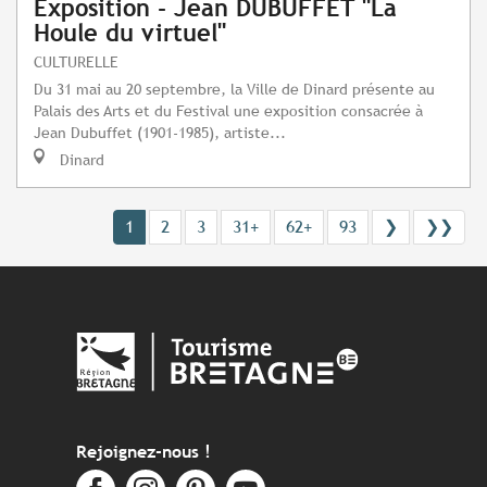
Exposition - Jean DUBUFFET "La
Houle du virtuel"
CULTURELLE
Du 31 mai au 20 septembre, la Ville de Dinard présente au
Palais des Arts et du Festival une exposition consacrée à
Jean Dubuffet (1901-1985), artiste...
Dinard
1
2
3
31+
62+
93
❯
❯❯
Rejoignez-nous !