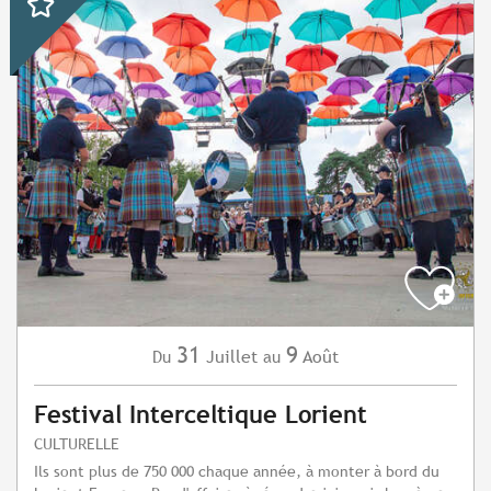
31
9
Juillet
Août
Du
au
Festival Interceltique Lorient
CULTURELLE
Ils sont plus de 750 000 chaque année, à monter à bord du