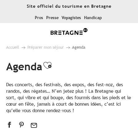
Aller
Site officiel du tourisme en Bretagne
au
contenu
Pros
Presse
Voyagistes
Handicap
principal
Accueil
Préparer mon séjour
Agenda
Agenda
Ajouter aux favoris
Des concerts, des festivals, des expos, des fest-noz, des
randos, des régates… N’en jetez plus ! La Bretagne qui
sort, qui vibre et qui bouge, des fourmis dans les pieds et le
cœur en fête, jamais à court de bonnes idées, c’est ici
qu’elle vous donne rendez-vous !