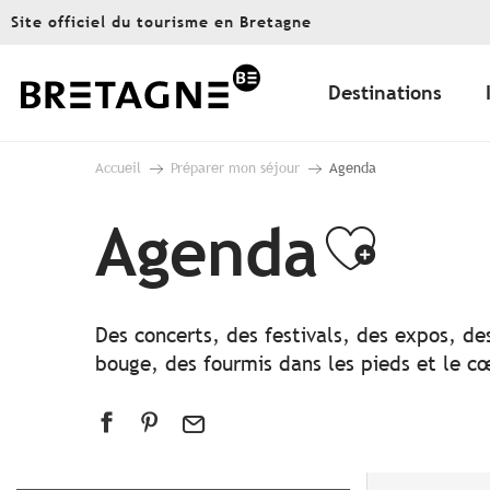
Aller
Site officiel du tourisme en Bretagne
au
contenu
principal
Destinations
Accueil
Préparer mon séjour
Agenda
Agenda
Ajout
Des concerts, des festivals, des expos, de
bouge, des fourmis dans les pieds et le cœ