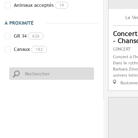
Animaux acceptés
19
Ve
Le
À PROXIMITÉ
Concert
GR 34
626
- Chans
Canaux
CONCERT
182
Concert à l'
Dans le ryth
Barbara Zim
univers intim
Rostrene