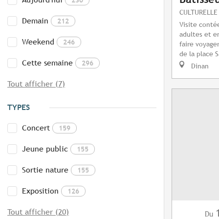
CULTURELLE
Demain
212
Visite cont
adultes et e
Weekend
246
faire voyage
de la place S
Cette semaine
296
Dinan
Tout afficher (7)
TYPES
Concert
159
Jeune public
155
Sortie nature
155
Exposition
126
Tout afficher (20)
Du