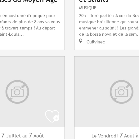
MUSIQUE
ée en costume d'époque pour
20h - 1ère partie : A cor do Br
nfants de plus de 8 ans va vous
musique brésilienne qui saura
r à travers temps ! Au départ
emmener au soleil ! Les grand
aint-Louis...
de la bossa nova et de la sam.
Guilvinec
17
7
7
Juillet
Août
Vendredi
Août
à
au
Le