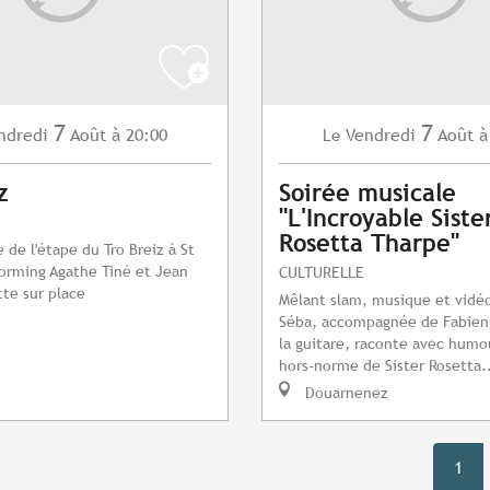
7
7
ndredi
Août
à 20:00
Vendredi
Août
à
Le
z
Soirée musicale
"L'Incroyable Siste
Rosetta Tharpe"
 de l'étape du Tro Breiz à St
torming Agathe Tiné et Jean
CULTURELLE
te sur place
Mêlant slam, musique et vidéo
Séba, accompagnée de Fabien
la guitare, raconte avec humou
hors-norme de Sister Rosetta.
Douarnenez
1