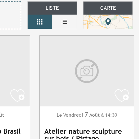
LISTE
CARTE
7
ût
Vendredi
Août
à 14:30
Le
 Brasil
Atelier nature sculpture
sur bois / Pistage