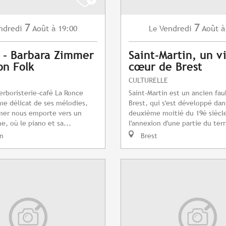
7
7
ndredi
Août
à 19:00
Vendredi
Août
à
Le
 - Barbara Zimmer
Saint-Martin, un vi
on Folk
cœur de Brest
CULTURELLE
herboristerie-café La Ronce
Saint-Martin est un ancien fa
me délicat de ses mélodies,
Brest, qui s'est développé dan
mer nous emporte vers un
deuxième moitié du 19è siècle
e, où le piano et sa...
l'annexion d'une partie du terr
n
Brest