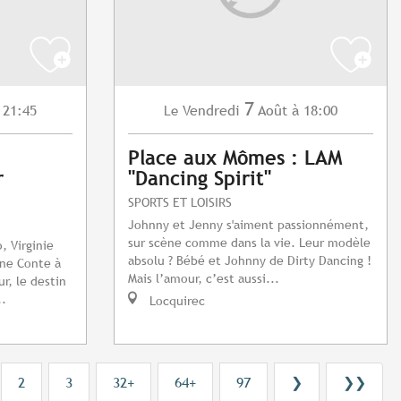
7
 21:45
Vendredi
Août
à 18:00
Le
Place aux Mômes : LAM
r
"Dancing Spirit"
SPORTS ET LOISIRS
Johnny et Jenny s'aiment passionnément,
sur scène comme dans la vie. Leur modèle
, Virginie
absolu ? Bébé et Johnny de Dirty Dancing !
ne Conte à
Mais l’amour, c’est aussi...
r, le destin
..
Locquirec
2
3
32+
64+
97
❯
❯❯