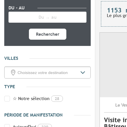
DU - AU
1153
Le plus g
Rechercher
VILLES
TYPE
☆ Notre sélection
28
Ve
Le
PÉRIODE DE MANIFESTATION
Visite i
Bâtisse
Aujourd'hui
230