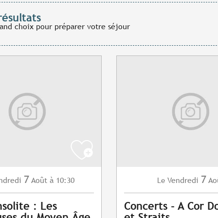
résultats
rand choix pour préparer votre séjour
7
7
ndredi
Août
à 10:30
Vendredi
Ao
Le
nsolite : Les
Concerts - A Cor Do
uses du Moyen Âge
et Straits