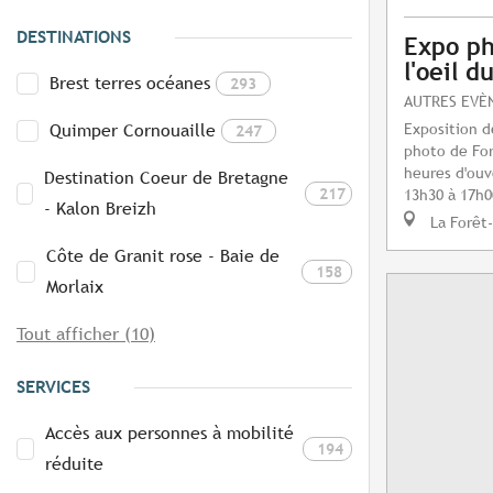
DESTINATIONS
Expo ph
l'oeil 
Brest terres océanes
293
AUTRES EVÈ
Exposition d
Quimper Cornouaille
247
photo de For
heures d'ouv
Destination Coeur de Bretagne
217
13h30 à 17h0
- Kalon Breizh
La Forêt
Côte de Granit rose - Baie de
158
Morlaix
Tout afficher (10)
SERVICES
Accès aux personnes à mobilité
194
réduite