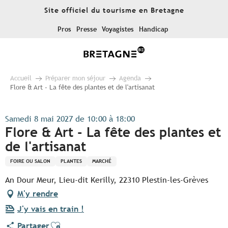
Aller
Site officiel du tourisme en Bretagne
au
contenu
Pros
Presse
Voyagistes
Handicap
principal
Accueil
Préparer mon séjour
Agenda
Flore & Art - La fête des plantes et de l'artisanat
Samedi 8 mai 2027 de 10:00 à 18:00
Flore & Art - La fête des plantes et
de l'artisanat
FOIRE OU SALON
PLANTES
MARCHÉ
An Dour Meur, Lieu-dit Kerilly, 22310 Plestin-les-Grèves
M'y rendre
J'y vais en train !
Ajouter aux favoris
Partager