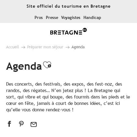
Aller
Site officiel du tourisme en Bretagne
au
contenu
Pros
Presse
Voyagistes
Handicap
principal
Accueil
Préparer mon séjour
Agenda
Agenda
Ajouter aux favoris
Des concerts, des festivals, des expos, des fest-noz, des
randos, des régates… N’en jetez plus ! La Bretagne qui
sort, qui vibre et qui bouge, des fourmis dans les pieds et le
cœur en fête, jamais à court de bonnes idées, c’est ici
qu’elle vous donne rendez-vous !