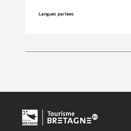
Langues parlées
Langues parlées