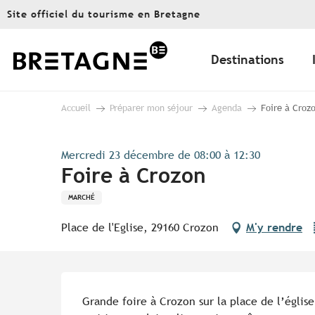
Aller
Site officiel du tourisme en Bretagne
au
contenu
principal
Destinations
Accueil
Préparer mon séjour
Agenda
Foire à Croz
Mercredi 23 décembre de 08:00 à 12:30
Foire à Crozon
MARCHÉ
Place de l'Eglise, 29160 Crozon
M'y rendre
Description
Grande foire à Crozon sur la place de l’église,