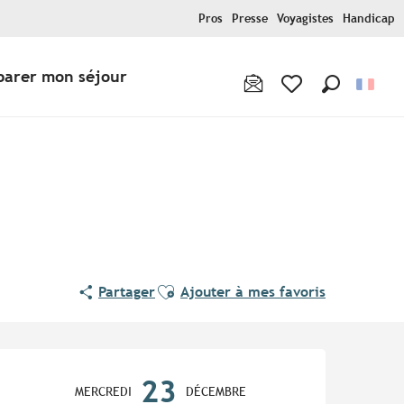
Pros
Presse
Voyagistes
Handicap
parer mon séjour
Recherche
Voir les favoris
Ajouter aux favoris
Partager
Ajouter à mes favoris
Ouverture et coordonnées
23
MERCREDI
DÉCEMBRE