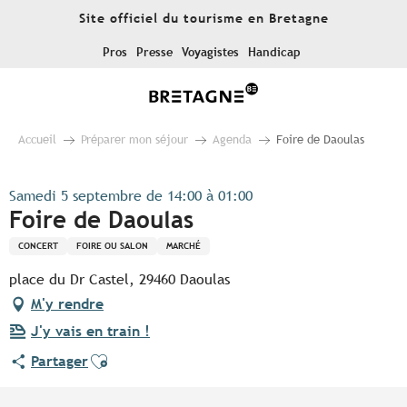
Aller
Site officiel du tourisme en Bretagne
au
contenu
Pros
Presse
Voyagistes
Handicap
principal
Accueil
Préparer mon séjour
Agenda
Foire de Daoulas
Samedi 5 septembre de 14:00 à 01:00
Foire de Daoulas
CONCERT
FOIRE OU SALON
MARCHÉ
place du Dr Castel, 29460 Daoulas
M'y rendre
J'y vais en train !
Ajouter aux favoris
Partager