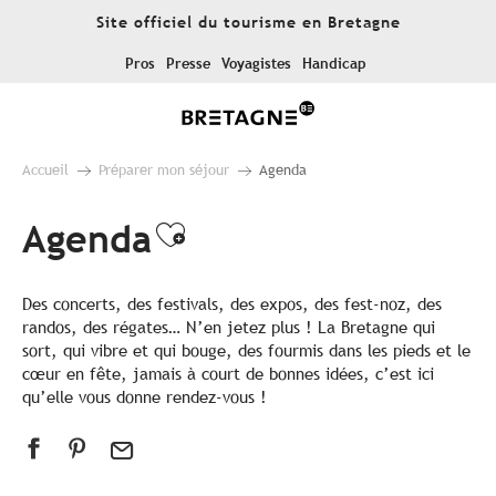
Aller
Site officiel du tourisme en Bretagne
au
contenu
Pros
Presse
Voyagistes
Handicap
principal
Accueil
Préparer mon séjour
Agenda
Agenda
Ajouter aux favoris
Des concerts, des festivals, des expos, des fest-noz, des
randos, des régates… N’en jetez plus ! La Bretagne qui
sort, qui vibre et qui bouge, des fourmis dans les pieds et le
cœur en fête, jamais à court de bonnes idées, c’est ici
qu’elle vous donne rendez-vous !