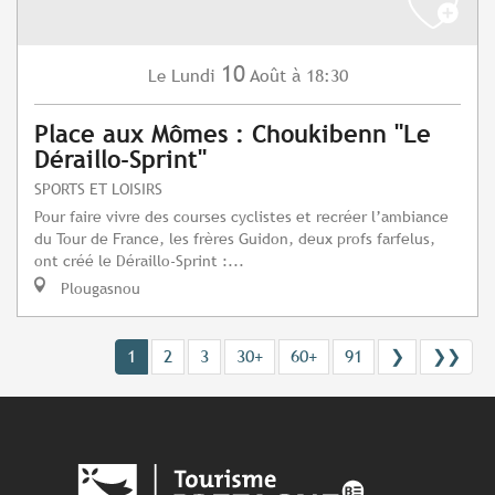
10
Lundi
Août
à 18:30
Le
Place aux Mômes : Choukibenn "Le
Déraillo-Sprint"
SPORTS ET LOISIRS
Pour faire vivre des courses cyclistes et recréer l’ambiance
du Tour de France, les frères Guidon, deux profs farfelus,
ont créé le Déraillo-Sprint :...
Plougasnou
1
2
3
30+
60+
91
❯
❯❯