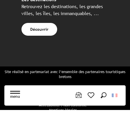
Retrouvez les destinations, les grandes
villes, les îles, les immanquables, ...
Découvrir
Site réalisé en partenariat avec l’ensemble des partenaires touristiques
bretons
Questions fréquentes
Cartes Bretagne & brochures
menu
Plan du site
Recherche
Voir les favoris
Accessibilité : non conforme
Mentions légales
Politique de confidentialité
Politique cookies
Paramètres des cookies
CGU Réservation