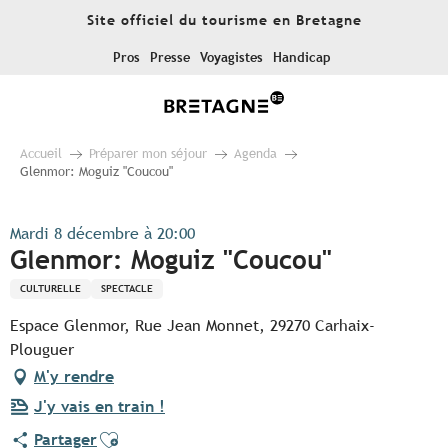
Aller
Site officiel du tourisme en Bretagne
au
contenu
Pros
Presse
Voyagistes
Handicap
principal
Accueil
Préparer mon séjour
Agenda
Glenmor: Moguiz "Coucou"
Mardi 8 décembre à 20:00
Glenmor: Moguiz "Coucou"
CULTURELLE
SPECTACLE
Espace Glenmor, Rue Jean Monnet, 29270 Carhaix-
Plouguer
M'y rendre
J'y vais en train !
Ajouter aux favoris
Partager