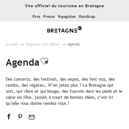
Aller
Site officiel du tourisme en Bretagne
au
contenu
Pros
Presse
Voyagistes
Handicap
principal
Accueil
Préparer mon séjour
Agenda
Agenda
Ajouter aux favoris
Des concerts, des festivals, des expos, des fest-noz, des
randos, des régates… N’en jetez plus ! La Bretagne qui
sort, qui vibre et qui bouge, des fourmis dans les pieds et le
cœur en fête, jamais à court de bonnes idées, c’est ici
qu’elle vous donne rendez-vous !