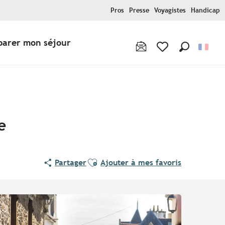
Pros
Presse
Voyagistes
Handicap
parer mon séjour
Recherche
Voir les favoris
e
Ajouter aux favoris
Partager
Ajouter à mes favoris