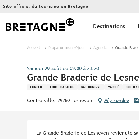
Aller
Site officiel du tourisme en Bretagne
au
contenu
principal
Destinations
Accueil
Préparer mon séjour
Agenda
Grande Brade
Samedi 29 août de 09:00 à 23:30
Grande Braderie de Lesne
CONCERT
FOIRE OU SALON
GASTRONOMIE
MARCHÉ
SORTIES
Centre-ville, 29260 Lesneven
M'y rendre
Description
La Grande Braderie de Lesneven revient le sa