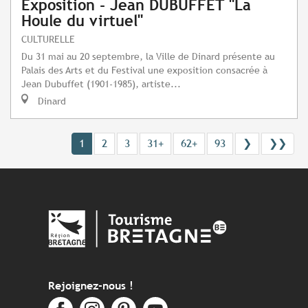
Exposition - Jean DUBUFFET "La
Houle du virtuel"
CULTURELLE
Du 31 mai au 20 septembre, la Ville de Dinard présente au
Palais des Arts et du Festival une exposition consacrée à
Jean Dubuffet (1901-1985), artiste...
Dinard
1
2
3
31+
62+
93
❯
❯❯
Rejoignez-nous !