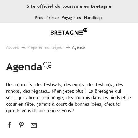
Aller
Site officiel du tourisme en Bretagne
au
contenu
Pros
Presse
Voyagistes
Handicap
principal
Accueil
Préparer mon séjour
Agenda
Agenda
Ajouter aux favoris
Des concerts, des festivals, des expos, des fest-noz, des
randos, des régates… N’en jetez plus ! La Bretagne qui
sort, qui vibre et qui bouge, des fourmis dans les pieds et le
cœur en fête, jamais à court de bonnes idées, c’est ici
qu’elle vous donne rendez-vous !