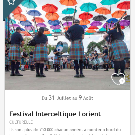
31
9
Juillet
Août
Du
au
Festival Interceltique Lorient
CULTURELLE
Ils sont plus de 750 000 chaque année, à monter à bord du