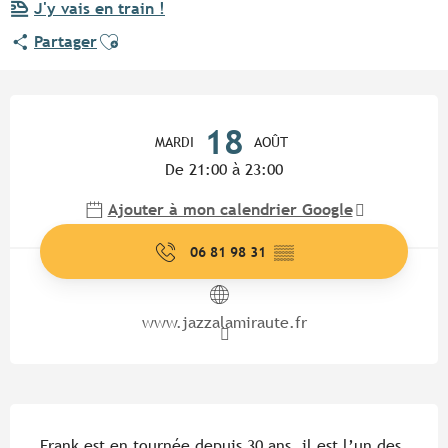
J'y vais en train !
Ajouter aux favoris
Partager
Ouverture et coordonnées
18
MARDI
AOÛT
De 21:00 à 23:00
Ajouter à mon calendrier Google
06 81 98 31
▒▒
www.jazzalamiraute.fr
Description
Frank est en tournée depuis 30 ans, il est l’un des 