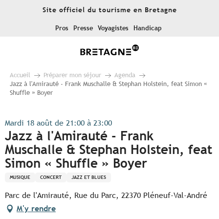
Aller
Site officiel du tourisme en Bretagne
au
contenu
Pros
Presse
Voyagistes
Handicap
principal
Accueil
Préparer mon séjour
Agenda
Jazz à l'Amirauté - Frank Muschalle & Stephan Holstein, feat Simon «
Shuffle » Boyer
Mardi 18 août de 21:00 à 23:00
Jazz à l'Amirauté - Frank
Muschalle & Stephan Holstein, feat
Simon « Shuffle » Boyer
MUSIQUE
CONCERT
JAZZ ET BLUES
Parc de l'Amirauté, Rue du Parc, 22370 Pléneuf-Val-André
M'y rendre