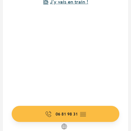
J'y vais en train !
06 81 98 31
▒▒