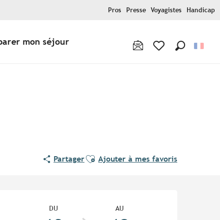
Pros
Presse
Voyagistes
Handicap
parer mon séjour
Recherche
Voir les favoris
Ajouter aux favoris
Partager
Ajouter à mes favoris
Ouverture et coordonnées
DU
AU