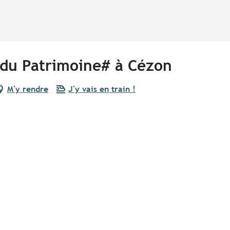
du Patrimoine# à Cézon
M'y rendre
J'y vais en train !