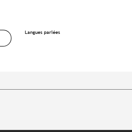
Langues parlées
Langues parlées