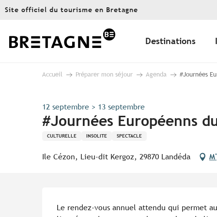
Aller
Site officiel du tourisme en Bretagne
au
contenu
principal
Destinations
Accueil
Préparer mon séjour
Agenda
#Journées Eu
12 septembre > 13 septembre
#Journées Européenns du
CULTURELLE
INSOLITE
SPECTACLE
Ile Cézon, Lieu-dit Kergoz, 29870 Landéda
M'
Description
Le rendez-vous annuel attendu qui permet au p