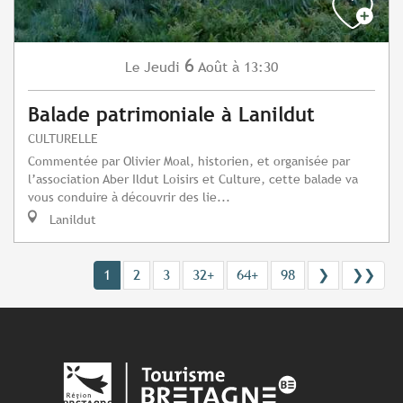
6
Jeudi
Août
à 13:30
Le
Balade patrimoniale à Lanildut
CULTURELLE
Commentée par Olivier Moal, historien, et organisée par
l’association Aber Ildut Loisirs et Culture, cette balade va
vous conduire à découvrir des lie...
Lanildut
1
2
3
32+
64+
98
❯
❯❯