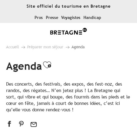
Aller
Site officiel du tourisme en Bretagne
au
contenu
Pros
Presse
Voyagistes
Handicap
principal
Accueil
Préparer mon séjour
Agenda
Agenda
Ajouter aux favoris
Des concerts, des festivals, des expos, des fest-noz, des
randos, des régates… N’en jetez plus ! La Bretagne qui
sort, qui vibre et qui bouge, des fourmis dans les pieds et le
cœur en fête, jamais à court de bonnes idées, c’est ici
qu’elle vous donne rendez-vous !