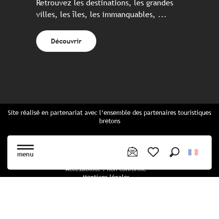
Retrouvez les destinations, les grandes
villes, les îles, les immanquables, ...
Découvrir
Site réalisé en partenariat avec l’ensemble des partenaires touristiques
bretons
Questions fréquentes
Cartes Bretagne & brochures
menu
Plan du site
Recherche
Voir les favoris
Accessibilité : non conforme
Mentions légales
Politique de confidentialité
Politique cookies
Paramètres des cookies
CGU Réservation