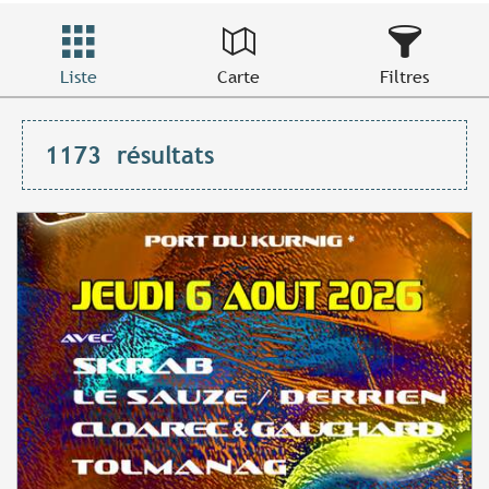
Liste
Carte
Filtres
1173
résultats