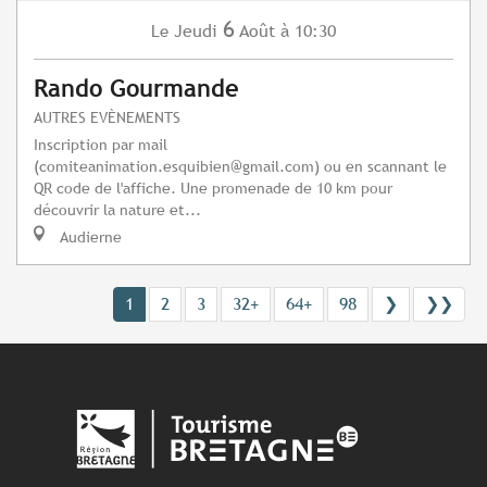
6
Jeudi
Août
à 10:30
Le
Rando Gourmande
AUTRES EVÈNEMENTS
Inscription par mail
(
comiteanimation.esquibien@gmail.com
) ou en scannant le
QR code de l'affiche. Une promenade de 10 km pour
découvrir la nature et...
Audierne
1
2
3
32+
64+
98
❯
❯❯