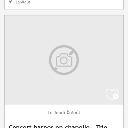
Lanildut
6
Jeudi
Août
Le
Concert harpes en chapelle - Trio