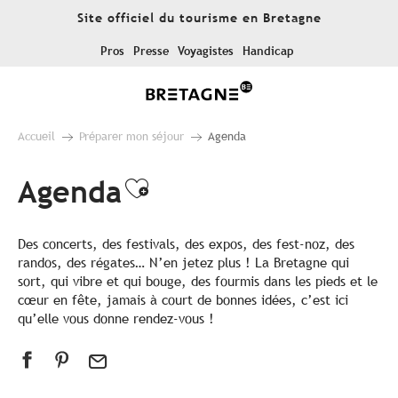
Aller
Site officiel du tourisme en Bretagne
au
contenu
Pros
Presse
Voyagistes
Handicap
principal
Accueil
Préparer mon séjour
Agenda
Agenda
Ajouter aux favoris
Des concerts, des festivals, des expos, des fest-noz, des
randos, des régates… N’en jetez plus ! La Bretagne qui
sort, qui vibre et qui bouge, des fourmis dans les pieds et le
cœur en fête, jamais à court de bonnes idées, c’est ici
qu’elle vous donne rendez-vous !