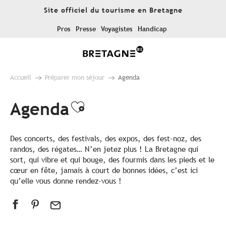
Aller
Site officiel du tourisme en Bretagne
au
contenu
Pros
Presse
Voyagistes
Handicap
principal
Accueil
Préparer mon séjour
Agenda
Agenda
Ajouter aux favoris
Des concerts, des festivals, des expos, des fest-noz, des
randos, des régates… N’en jetez plus ! La Bretagne qui
sort, qui vibre et qui bouge, des fourmis dans les pieds et le
cœur en fête, jamais à court de bonnes idées, c’est ici
qu’elle vous donne rendez-vous !