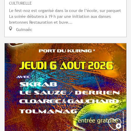
CULTURELLE
Le fest-noz est organisé dans la cour de l’école, sur parquet
La soirée débutera à 19 h par une initiation aux danses
bretonnes Restauration et buve...
Guimaëc