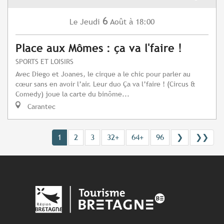
6
Jeudi
Août
à 18:00
Le
Place aux Mômes : ça va l'faire !
SPORTS ET LOISIRS
Avec Diego et Joanes, le cirque a le chic pour parler au
cœur sans en avoir l’air. Leur duo Ça va l’faire ! (Circus &
Comedy) joue la carte du binôme...
Carantec
1
2
3
32+
64+
96
❯
❯❯