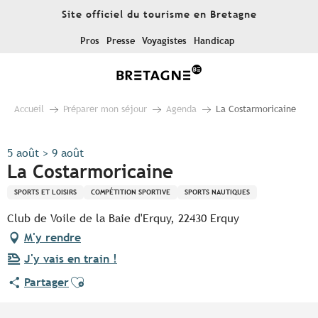
Aller
Site officiel du tourisme en Bretagne
au
contenu
Pros
Presse
Voyagistes
Handicap
principal
Accueil
Préparer mon séjour
Agenda
La Costarmoricaine
5 août > 9 août
La Costarmoricaine
SPORTS ET LOISIRS
COMPÉTITION SPORTIVE
SPORTS NAUTIQUES
Club de Voile de la Baie d'Erquy, 22430 Erquy
M'y rendre
J'y vais en train !
Ajouter aux favoris
Partager