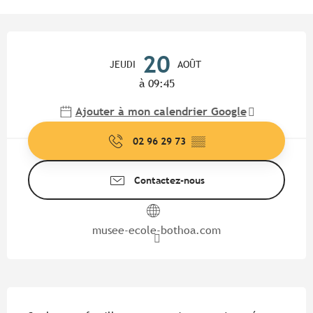
Ouverture et coordonnées
20
JEUDI
AOÛT
à 09:45
Ajouter à mon calendrier Google
02 96 29 73
▒▒
Contactez-nous
musee-ecole-bothoa.com
Description