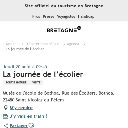
Aller
Site officiel du tourisme en Bretagne
au
contenu
Pros
Presse
Voyagistes
Handicap
principal
Accueil
Préparer mon séjour
Agenda
La journée de l’écolier
Jeudi 20 août à 09:45
La journée de l’écolier
SORTIE NATURE
VISITE
Musés de l'école de Bothoa, Rue des Écoliers, Bothoa,
22480 Saint-Nicolas-du-Pélem
M'y rendre
J'y vais en train !
Ajouter aux favoris
Partager