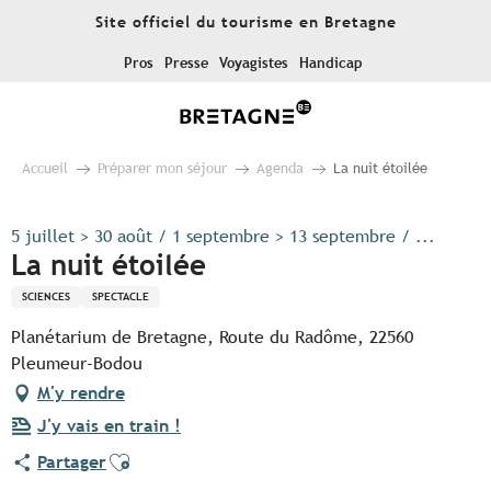
Aller
Site officiel du tourisme en Bretagne
au
contenu
Pros
Presse
Voyagistes
Handicap
principal
Accueil
Préparer mon séjour
Agenda
La nuit étoilée
5 juillet > 30 août / 1 septembre > 13 septembre / ...
La nuit étoilée
SCIENCES
SPECTACLE
Planétarium de Bretagne, Route du Radôme, 22560
Pleumeur-Bodou
M'y rendre
J'y vais en train !
Ajouter aux favoris
Partager