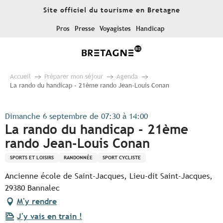
Aller
Site officiel du tourisme en Bretagne
au
contenu
Pros
Presse
Voyagistes
Handicap
principal
Accueil
Préparer mon séjour
Agenda
La rando du handicap - 21ème rando Jean-Louis Conan
Dimanche 6 septembre de 07:30 à 14:00
La rando du handicap - 21ème
rando Jean-Louis Conan
SPORTS ET LOISIRS
RANDONNÉE
SPORT CYCLISTE
Ancienne école de Saint-Jacques, Lieu-dit Saint-Jacques,
29380 Bannalec
M'y rendre
J'y vais en train !