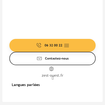
06 32 00 22
▒▒
Contactez-nous
zest-ouest.fr
Langues parlées
Langues parlées