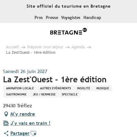
Aller
Site officiel du tourisme en Bretagne
au
contenu
Pros
Presse
Voyagistes
Handicap
principal
Accueil
Préparer mon séjour
Agenda
La Zest'Ouest - 1ère édition
Samedi 26 juin 2027
La Zest'Ouest - 1ère édition
ANIMATION LOCALE
AUTRES EVÈNEMENTS
INSOLITE
MUSIQUE
GASTRONOMIE
JEU / KERMESSE
SPECTACLE
29430 Tréflez
M'y rendre
J'y vais en train !
Ajouter aux favoris
Partager