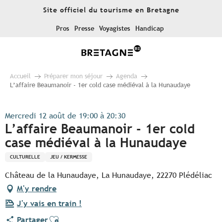
Aller
Site officiel du tourisme en Bretagne
au
contenu
Pros
Presse
Voyagistes
Handicap
principal
Accueil
Préparer mon séjour
Agenda
L’affaire Beaumanoir - 1er cold case médiéval à la Hunaudaye
Mercredi 12 août de 19:00 à 20:30
L’affaire Beaumanoir - 1er cold
case médiéval à la Hunaudaye
CULTURELLE
JEU / KERMESSE
Château de la Hunaudaye, La Hunaudaye, 22270 Plédéliac
M'y rendre
J'y vais en train !
Ajouter aux favoris
Partager