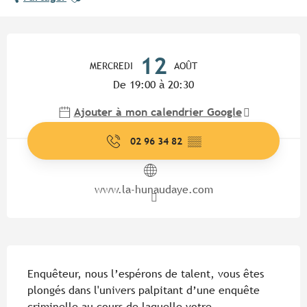
Ouverture et coordonnées
12
MERCREDI
AOÛT
De 19:00 à 20:30
Ajouter à mon calendrier Google
02 96 34 82
▒▒
www.la-hunaudaye.com
Description
Enquêteur, nous l’espérons de talent, vous êtes 
plongés dans l'univers palpitant d’une enquête 
criminelle au cours de laquelle votre 