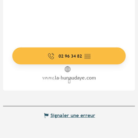
02 96 34 82
▒▒
www.la-hunaudaye.com
Signaler une erreur