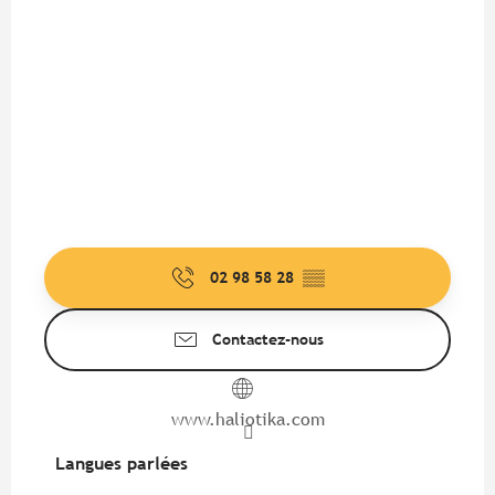
02 98 58 28
▒▒
Contactez-nous
www.haliotika.com
Langues parlées
Langues parlées