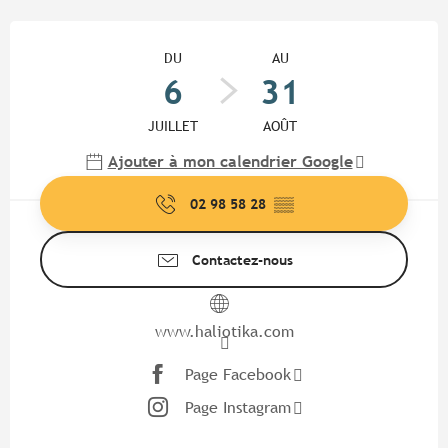
Ouverture et coordonnées
DU
AU
6
31
JUILLET
AOÛT
Ajouter à mon calendrier Google
02 98 58 28
▒▒
Contactez-nous
www.haliotika.com
Page Facebook
Page Instagram