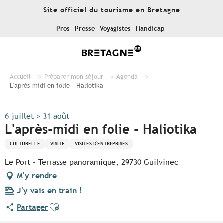
Aller
Site officiel du tourisme en Bretagne
au
contenu
Pros
Presse
Voyagistes
Handicap
principal
Accueil
Préparer mon séjour
Agenda
L'après-midi en folie - Haliotika
6 juillet > 31 août
L'après-midi en folie - Haliotika
CULTURELLE
VISITE
VISITES D'ENTREPRISES
Le Port - Terrasse panoramique, 29730 Guilvinec
M'y rendre
J'y vais en train !
Ajouter aux favoris
Partager