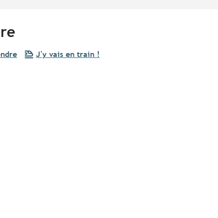
ire
endre
J'y vais en train !