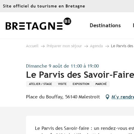
Aller
Site officiel du tourisme en Bretagne
au
contenu
principal
Destinations
Accueil
Préparer mon séjour
Agenda
Le Parvis des
Dimanche 9 août de 11:00 à 19:00
Le Parvis des Savoir-Fair
ATELIER / STAGE
VISITE
EXPOSITION
MARCHÉ
Place du Bouffay, 56140 Malestroit
M'y rendr
Description
Le Parvis des Savoir-faire : un rendez-vous est