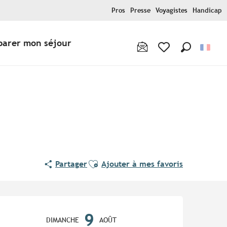
Pros
Presse
Voyagistes
Handicap
parer mon séjour
Recherche
Voir les favoris
Ajouter aux favoris
Partager
Ajouter à mes favoris
Ouverture et coordonnées
9
DIMANCHE
AOÛT