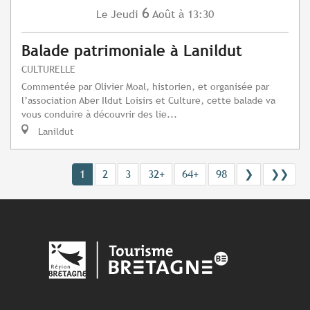
6
Jeudi
Août
à 13:30
Le
Balade patrimoniale à Lanildut
CULTURELLE
Commentée par Olivier Moal, historien, et organisée par
l’association Aber Ildut Loisirs et Culture, cette balade va
vous conduire à découvrir des lie...
Lanildut
1
2
3
32+
64+
98
❯
❯❯