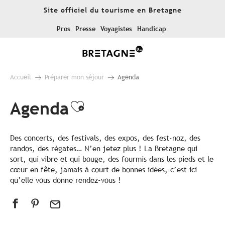
Aller
Site officiel du tourisme en Bretagne
au
contenu
Pros
Presse
Voyagistes
Handicap
principal
Accueil
Préparer mon séjour
Agenda
Agenda
Ajouter aux favoris
Des concerts, des festivals, des expos, des fest-noz, des
randos, des régates… N’en jetez plus ! La Bretagne qui
sort, qui vibre et qui bouge, des fourmis dans les pieds et le
cœur en fête, jamais à court de bonnes idées, c’est ici
qu’elle vous donne rendez-vous !