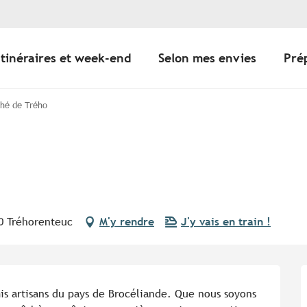
Itinéraires et week-end
Selon mes envies
Pré
ché de Trého
30 Tréhorenteuc
M'y rendre
J'y vais en train !
is artisans du pays de Brocéliande. Que nous soyons 