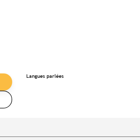
Langues parlées
Langues parlées