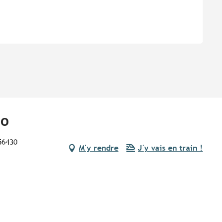
ho
56430
M'y rendre
J'y vais en train !