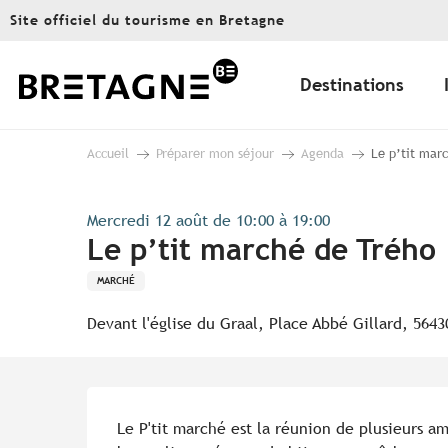
Aller
Site officiel du tourisme en Bretagne
au
contenu
principal
Destinations
Accueil
Préparer mon séjour
Agenda
Le p’tit mar
Mercredi 12 août de 10:00 à 19:00
Le p’tit marché de Trého
MARCHÉ
Devant l'église du Graal, Place Abbé Gillard, 564
Description
Le P'tit marché est la réunion de plusieurs am