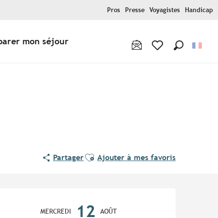
Pros
Presse
Voyagistes
Handicap
parer mon séjour
Recherche
Voir les favoris
Ajouter aux favoris
Partager
Ajouter à mes favoris
Ouverture et coordonnées
12
MERCREDI
AOÛT