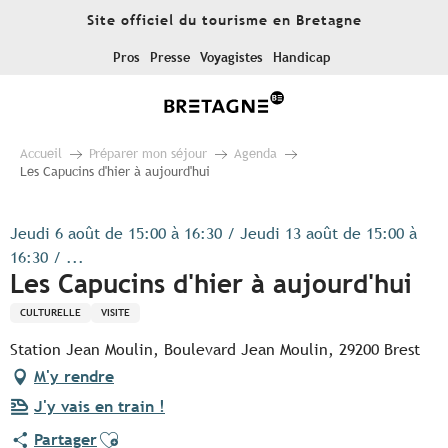
Aller
Site officiel du tourisme en Bretagne
au
contenu
Pros
Presse
Voyagistes
Handicap
principal
Accueil
Préparer mon séjour
Agenda
Les Capucins d'hier à aujourd'hui
Jeudi 6 août de 15:00 à 16:30 / Jeudi 13 août de 15:00 à
16:30 / ...
Les Capucins d'hier à aujourd'hui
CULTURELLE
VISITE
Station Jean Moulin, Boulevard Jean Moulin, 29200 Brest
M'y rendre
J'y vais en train !
Ajouter aux favoris
Partager