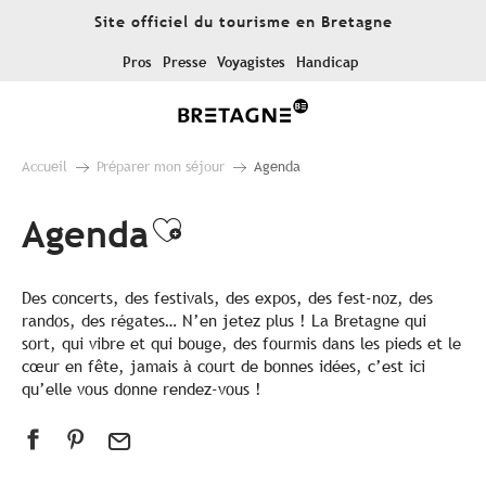
Aller
Site officiel du tourisme en Bretagne
au
contenu
Pros
Presse
Voyagistes
Handicap
principal
Accueil
Préparer mon séjour
Agenda
Agenda
Ajouter aux favoris
Des concerts, des festivals, des expos, des fest-noz, des
randos, des régates… N’en jetez plus ! La Bretagne qui
sort, qui vibre et qui bouge, des fourmis dans les pieds et le
cœur en fête, jamais à court de bonnes idées, c’est ici
qu’elle vous donne rendez-vous !