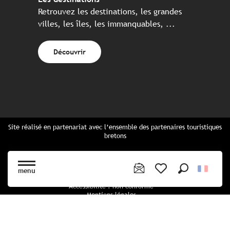
Retrouvez les destinations, les grandes
villes, les îles, les immanquables, ...
Découvrir
Site réalisé en partenariat avec l’ensemble des partenaires touristiques
bretons
Questions fréquentes
Cartes Bretagne & brochures
menu
Plan du site
Recherche
Voir les favoris
Accessibilité : non conforme
Mentions légales
Politique de confidentialité
Politique cookies
Paramètres des cookies
CGU Réservation