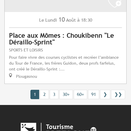
10
Lundi
Août
à 18:30
Le
Place aux Mômes : Choukibenn "Le
Déraillo-Sprint"
SPORTS ET LOISIRS
Pour faire vivre des courses cyclistes et recréer l’ambiance
du Tour de France, les frères Guidon, deux profs farfelus,
ont créé le Déraillo-Sprint :...
Plougasnou
1
2
3
30+
60+
91
❯
❯❯