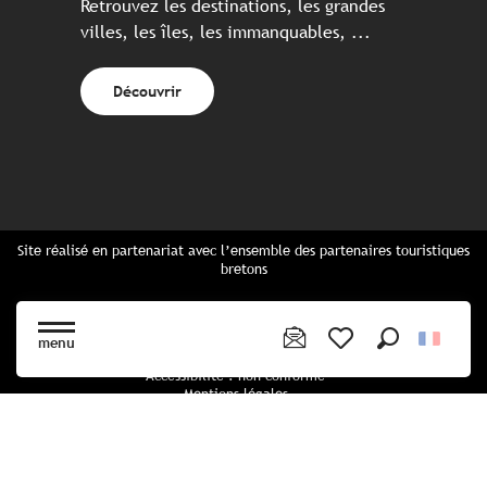
Retrouvez les destinations, les grandes
villes, les îles, les immanquables, ...
Découvrir
Site réalisé en partenariat avec l’ensemble des partenaires touristiques
bretons
Questions fréquentes
Cartes Bretagne & brochures
menu
Plan du site
Recherche
Voir les favoris
Accessibilité : non conforme
Mentions légales
Politique de confidentialité
Politique cookies
Paramètres des cookies
CGU Réservation