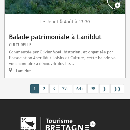
6
Jeudi
Août
à 13:30
Le
Balade patrimoniale à Lanildut
CULTURELLE
Commentée par Olivier Moal, historien, et organisée par
l’association Aber Ildut Loisirs et Culture, cette balade va
vous conduire à découvrir des lie...
Lanildut
1
2
3
32+
64+
98
❯
❯❯