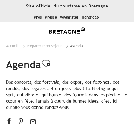
Aller
Site officiel du tourisme en Bretagne
au
contenu
Pros
Presse
Voyagistes
Handicap
principal
Accueil
Préparer mon séjour
Agenda
Agenda
Ajouter aux favoris
Des concerts, des festivals, des expos, des fest-noz, des
randos, des régates… N’en jetez plus ! La Bretagne qui
sort, qui vibre et qui bouge, des fourmis dans les pieds et le
cœur en fête, jamais à court de bonnes idées, c’est ici
qu’elle vous donne rendez-vous !