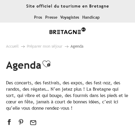
Aller
Site officiel du tourisme en Bretagne
au
contenu
Pros
Presse
Voyagistes
Handicap
principal
Accueil
Préparer mon séjour
Agenda
Agenda
Ajouter aux favoris
Des concerts, des festivals, des expos, des fest-noz, des
randos, des régates… N’en jetez plus ! La Bretagne qui
sort, qui vibre et qui bouge, des fourmis dans les pieds et le
cœur en fête, jamais à court de bonnes idées, c’est ici
qu’elle vous donne rendez-vous !