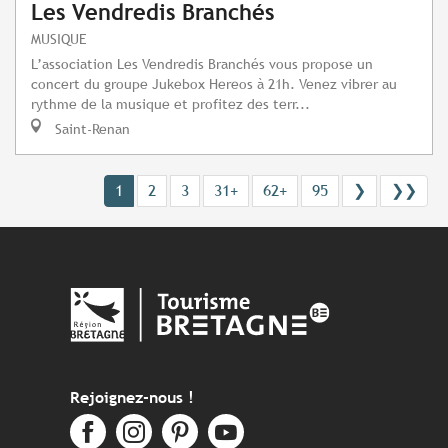
Les Vendredis Branchés
MUSIQUE
L’association Les Vendredis Branchés vous propose un
concert du groupe Jukebox Hereos à 21h. Venez vibrer au
rythme de la musique et profitez des terr...
Saint-Renan
1
2
3
31+
62+
95
❯
❯❯
Rejoignez-nous !