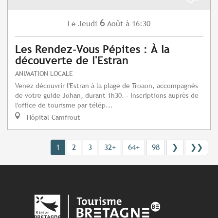
6
Jeudi
Août
à 16:30
Le
Les Rendez-Vous Pépites : À la
découverte de l'Estran
ANIMATION LOCALE
Venez découvrir l'Estran à la plage de Troaon, accompagnés
de votre guide Johan, durant 1h30. - Inscriptions auprès de
l'office de tourisme par télép...
Hôpital-Camfrout
1
2
3
32+
64+
98
❯
❯❯