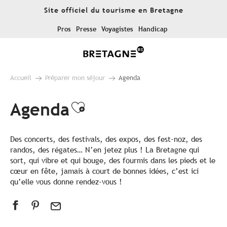
Aller
Site officiel du tourisme en Bretagne
au
contenu
Pros
Presse
Voyagistes
Handicap
principal
Accueil
Préparer mon séjour
Agenda
Agenda
Ajouter aux favoris
Des concerts, des festivals, des expos, des fest-noz, des
randos, des régates… N’en jetez plus ! La Bretagne qui
sort, qui vibre et qui bouge, des fourmis dans les pieds et le
cœur en fête, jamais à court de bonnes idées, c’est ici
qu’elle vous donne rendez-vous !