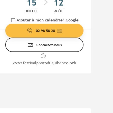
15
12
JUILLET
AOÛT
Ajouter à mon calendrier Google
02 98 58 28
▒▒
Contactez-nous
www.festivalphotoduguilvinec.bzh