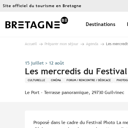
Aller
Site officiel du tourisme en Bretagne
au
contenu
principal
Destinations
Accueil
Préparer mon séjour
Agenda
Les mercredis
15 juillet > 12 août
Les mercredis du Festival
CULTURELLE
CINÉMA
FORUM / RENCONTRE / DÉDICACE
PHOTOG
Le Port - Terrasse panoramique, 29730 Guilvinec
Description
Proposé dans le cadre du Festival Photo La me