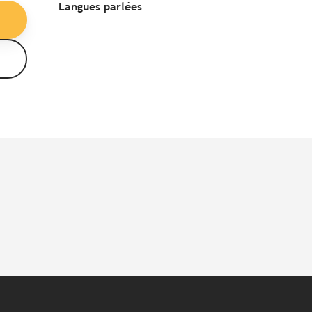
Langues parlées
Langues parlées