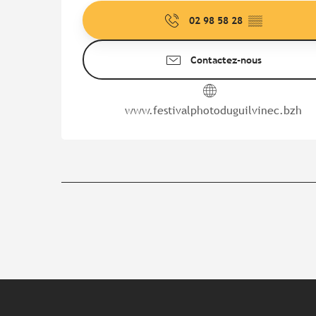
02 98 58 28
▒▒
Contactez-nous
www.festivalphotoduguilvinec.bzh