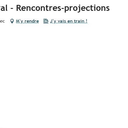
al - Rencontres-projections
nec
M'y rendre
J'y vais en train !