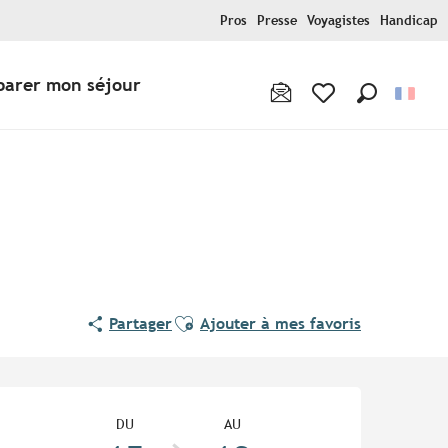
Pros
Presse
Voyagistes
Handicap
parer mon séjour
Recherche
Voir les favoris
Ajouter aux favoris
Partager
Ajouter à mes favoris
Ouverture et coordonnées
DU
AU