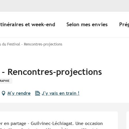
Itinéraires et week-end
Selon mes envies
Pré
 du Festival - Rencontres-projections
 - Rencontres-projections
RAPHIE
M'y rendre
J'y vais en train !
r en partage - Guilvinec-Léchiagat. Une occasion 