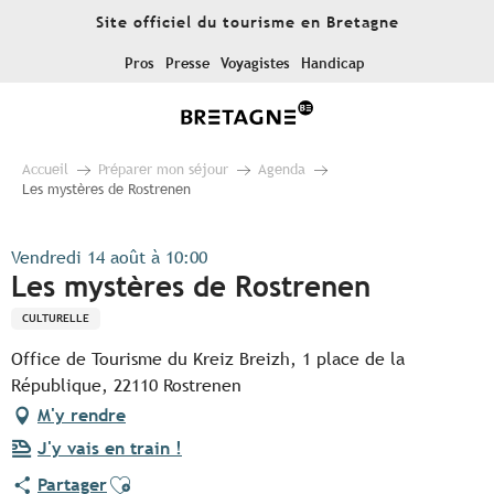
Aller
Site officiel du tourisme en Bretagne
au
contenu
Pros
Presse
Voyagistes
Handicap
principal
Accueil
Préparer mon séjour
Agenda
Les mystères de Rostrenen
Vendredi 14 août à 10:00
Les mystères de Rostrenen
CULTURELLE
Office de Tourisme du Kreiz Breizh, 1 place de la
République, 22110 Rostrenen
M'y rendre
J'y vais en train !
Ajouter aux favoris
Partager