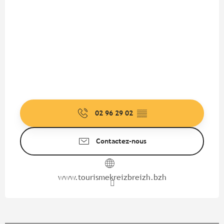
02 96 29 02
▒▒
Contactez-nous
www.tourismekreizbreizh.bzh