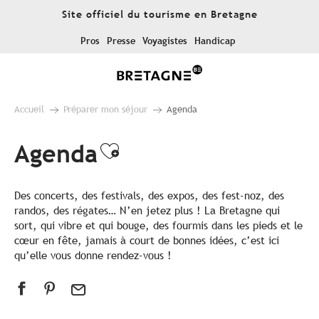
Aller
Site officiel du tourisme en Bretagne
au
contenu
Pros
Presse
Voyagistes
Handicap
principal
Accueil
Préparer mon séjour
Agenda
Agenda
Ajouter aux favoris
Des concerts, des festivals, des expos, des fest-noz, des
randos, des régates… N’en jetez plus ! La Bretagne qui
sort, qui vibre et qui bouge, des fourmis dans les pieds et le
cœur en fête, jamais à court de bonnes idées, c’est ici
qu’elle vous donne rendez-vous !