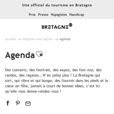
Aller
Site officiel du tourisme en Bretagne
au
contenu
Pros
Presse
Voyagistes
Handicap
principal
Accueil
Préparer mon séjour
Agenda
Agenda
Ajouter aux favoris
Des concerts, des festivals, des expos, des fest-noz, des
randos, des régates… N’en jetez plus ! La Bretagne qui
sort, qui vibre et qui bouge, des fourmis dans les pieds et le
cœur en fête, jamais à court de bonnes idées, c’est ici
qu’elle vous donne rendez-vous !