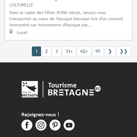
CULTURELLE
Dans le cadre des Fêtes XVIIIe siècle, laissez-vous
transporter au cœur de l'époque baroque lors d'un concert
interprété sur instruments d'époque par...
Loyat
1
2
3
31+
62+
95
❯
❯❯
Rejoignez-nous !