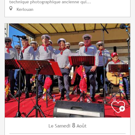
technique photographique ancienne qui...
Kerlouan
8
Samedi
Août
Le