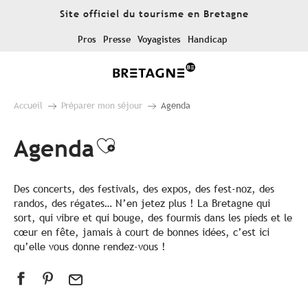
Aller
Site officiel du tourisme en Bretagne
au
contenu
Pros
Presse
Voyagistes
Handicap
principal
Accueil
Préparer mon séjour
Agenda
Agenda
Ajouter aux favoris
Des concerts, des festivals, des expos, des fest-noz, des
randos, des régates… N’en jetez plus ! La Bretagne qui
sort, qui vibre et qui bouge, des fourmis dans les pieds et le
cœur en fête, jamais à court de bonnes idées, c’est ici
qu’elle vous donne rendez-vous !