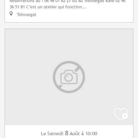
Réservations au : 06 98 01 82 27 ou au Tremargad’Kafe 02 96
36 51 81 C’est un atelier qui fonction...
Trémargat
8
Samedi
Août
à 10:00
Le