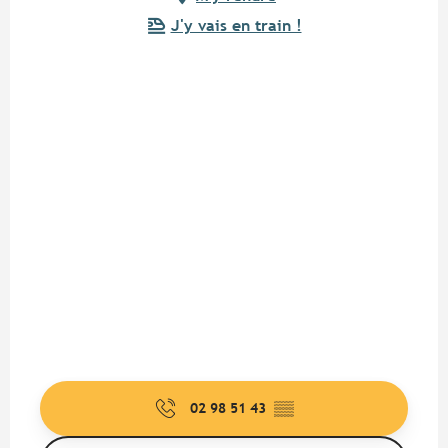
J'y vais en train !
02 98 51 43
▒▒