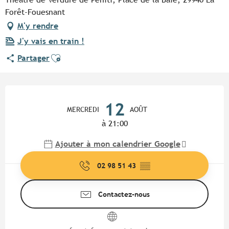
Forêt-Fouesnant
M'y rendre
J'y vais en train !
Ajouter aux favoris
Partager
Ouverture et coordonnées
12
MERCREDI
AOÛT
à 21:00
Ajouter à mon calendrier Google
02 98 51 43
▒▒
Contactez-nous