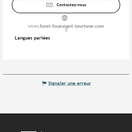
Contactez-nous
www.foret-fouesnant-tourisme.com
Langues parlées
Langues parlées
Signaler une erreur