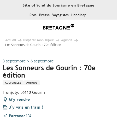
Aller
Site officiel du tourisme en Bretagne
au
contenu
Pros
Presse
Voyagistes
Handicap
principal
Accueil
Préparer mon séjour
Agenda
Les Sonneurs de Gourin : 70e édition
3 septembre > 6 septembre
Les Sonneurs de Gourin : 70e
édition
CULTURELLE
MUSIQUE
Tronjoly, 56110 Gourin
M'y rendre
J'y vais en train !
Ajouter aux favoris
Partager