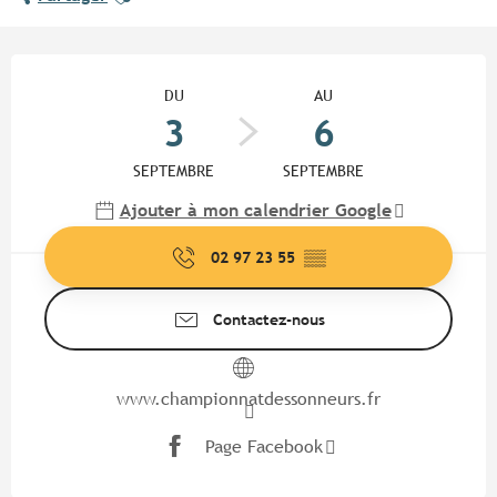
Ouverture et coordonnées
DU
AU
3
6
SEPTEMBRE
SEPTEMBRE
Ajouter à mon calendrier Google
02 97 23 55
▒▒
Contactez-nous
www.championnatdessonneurs.fr
Page Facebook