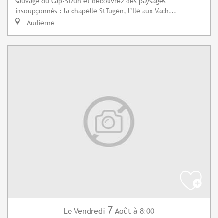
sauvage du Cap-Sizun et découvrez des paysages
insoupçonnés : la chapelle StTugen, l’Ile aux Vach...
Audierne
7
Vendredi
Août
à 8:00
Le