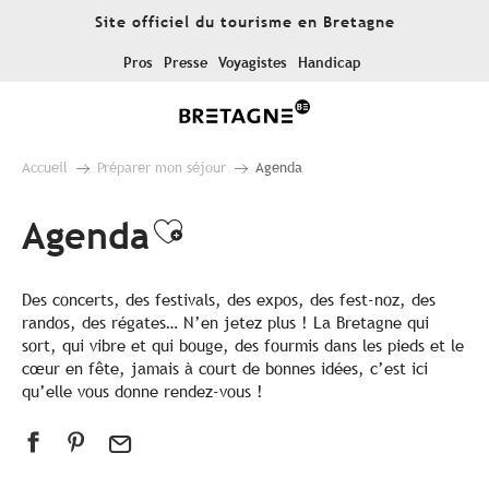
Aller
Site officiel du tourisme en Bretagne
au
contenu
Pros
Presse
Voyagistes
Handicap
principal
Accueil
Préparer mon séjour
Agenda
Agenda
Ajouter aux favoris
Des concerts, des festivals, des expos, des fest-noz, des
randos, des régates… N’en jetez plus ! La Bretagne qui
sort, qui vibre et qui bouge, des fourmis dans les pieds et le
cœur en fête, jamais à court de bonnes idées, c’est ici
qu’elle vous donne rendez-vous !