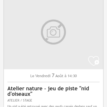
7
Vendredi
Août
à 14:30
Le
Atelier nature - jeu de piste "nid
d'oiseaux"
ATELIER / STAGE
Un nid a été retrouvé avec des œufs cassés dedans sauf un