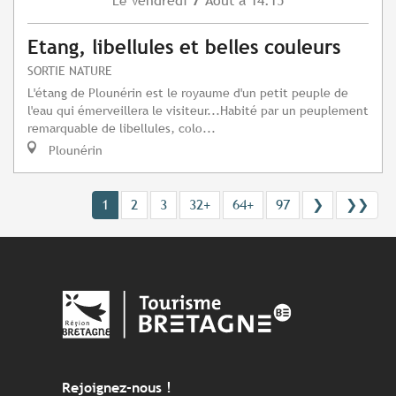
Vendredi
Août
à 14:15
Le
Etang, libellules et belles couleurs
SORTIE NATURE
L'étang de Plounérin est le royaume d'un petit peuple de
l'eau qui émerveillera le visiteur...Habité par un peuplement
remarquable de libellules, colo...
Plounérin
1
2
3
32+
64+
97
❯
❯❯
Rejoignez-nous !