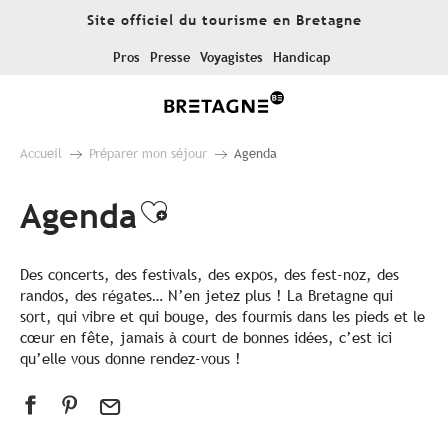
Aller
Site officiel du tourisme en Bretagne
au
contenu
Pros
Presse
Voyagistes
Handicap
principal
Accueil
Préparer mon séjour
Agenda
Agenda
Ajouter aux favoris
Des concerts, des festivals, des expos, des fest-noz, des
randos, des régates… N’en jetez plus ! La Bretagne qui
sort, qui vibre et qui bouge, des fourmis dans les pieds et le
cœur en fête, jamais à court de bonnes idées, c’est ici
qu’elle vous donne rendez-vous !