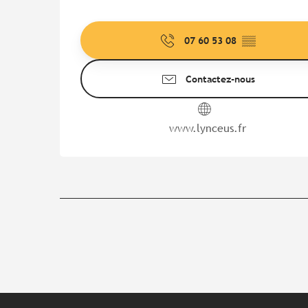
07 60 53 08
▒▒
Contactez-nous
www.lynceus.fr