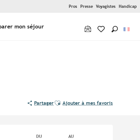
Pros
Presse
Voyagistes
Handicap
parer mon séjour
Recherche
Voir les favoris
Ajouter aux favoris
Partager
Ajouter à mes favoris
Ouverture et coordonnées
DU
AU