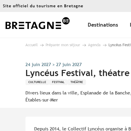
Aller
Site officiel du tourisme en Bretagne
au
contenu
principal
Destinations
Accueil
Préparer mon séjour
Agenda
Lyncéus Festi
24 juin 2027 > 27 juin 2027
Lyncéus Festival, théatre
CULTURELLE
FESTIVAL
THÉÂTRE
Divers lieux dans la ville, Esplanade de la Banche
Étables-sur-Mer
Description
Depuis 2014, le Collectif Lyncéus organise à B