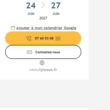
24
27
JUIN
JUIN
2027
Ajouter à mon calendrier Google
07 60 53 08
▒▒
Contactez-nous
www.lynceus.fr