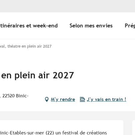
Itinéraires et week-end
Selon mes envies
Pré
val, théatre en plein air 2027
 en plein air 2027
, 22520 Binic-
M'y rendre
J'y vais en train !
inic-Etables-sur-mer (22) un festival de créations 