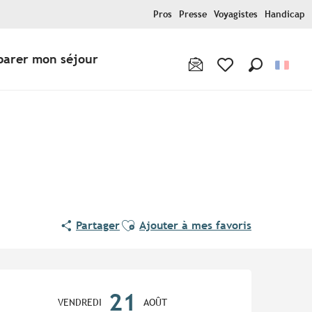
Pros
Presse
Voyagistes
Handicap
parer mon séjour
Recherche
Voir les favoris
Ajouter aux favoris
Partager
Ajouter à mes favoris
Ouverture et coordonnées
21
VENDREDI
AOÛT