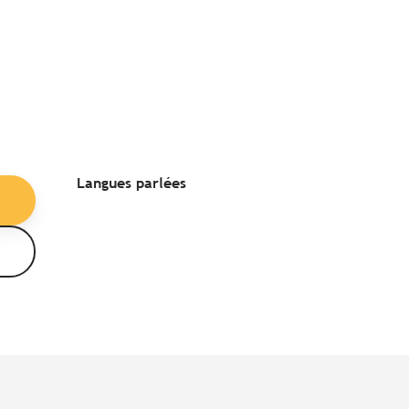
Langues parlées
Langues parlées