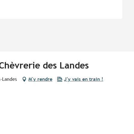
 Chèvrerie des Landes
s-Landes
M'y rendre
J'y vais en train !