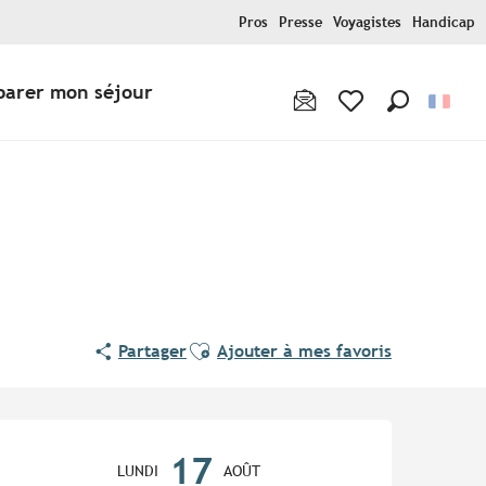
Pros
Presse
Voyagistes
Handicap
parer mon séjour
Recherche
Voir les favoris
Ajouter aux favoris
Partager
Ajouter à mes favoris
Ouverture et coordonnées
17
LUNDI
AOÛT