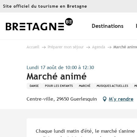
Aller
Site officiel du tourisme en Bretagne
au
contenu
principal
Destinations
Accueil
Préparer mon séjour
Agenda
Marché anim
Lundi 17 août de 10:00 à 12:30
Marché animé
DANSE
POUR LES ENFANTS
MARCHÉ
MUSIQUES ACTUELLES
M
Centre-ville, 29650 Guerlesquin
M'y rendre
Description
Chaque lundi matin d'été, le marché s'anime !