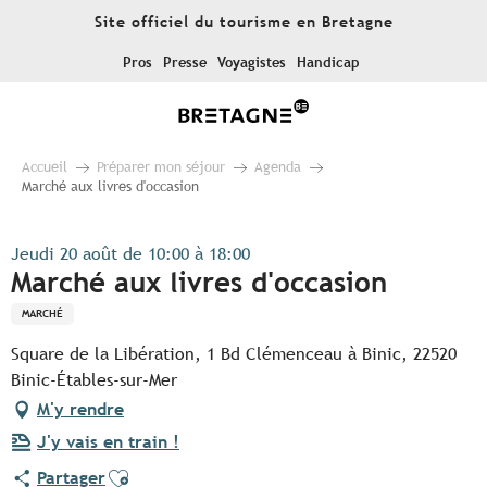
Aller
Site officiel du tourisme en Bretagne
au
contenu
Pros
Presse
Voyagistes
Handicap
principal
Accueil
Préparer mon séjour
Agenda
Marché aux livres d'occasion
Jeudi 20 août de 10:00 à 18:00
Marché aux livres d'occasion
MARCHÉ
Square de la Libération, 1 Bd Clémenceau à Binic, 22520
Binic-Étables-sur-Mer
M'y rendre
J'y vais en train !
Ajouter aux favoris
Partager