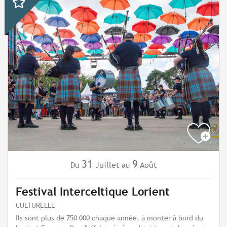
31
9
Juillet
Août
Du
au
Festival Interceltique Lorient
CULTURELLE
Ils sont plus de 750 000 chaque année, à monter à bord du