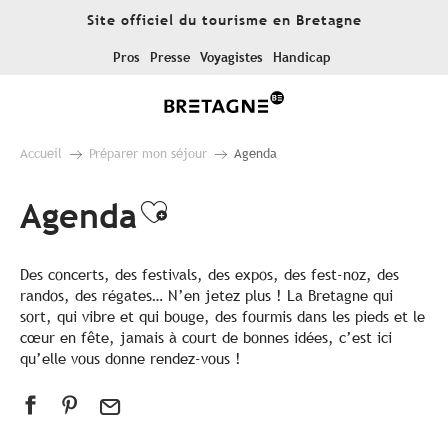
Aller
Site officiel du tourisme en Bretagne
au
contenu
Pros
Presse
Voyagistes
Handicap
principal
Accueil
Préparer mon séjour
Agenda
Agenda
Ajouter aux favoris
Des concerts, des festivals, des expos, des fest-noz, des
randos, des régates… N’en jetez plus ! La Bretagne qui
sort, qui vibre et qui bouge, des fourmis dans les pieds et le
cœur en fête, jamais à court de bonnes idées, c’est ici
qu’elle vous donne rendez-vous !