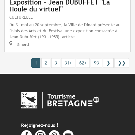
Exposition - Jean DUBUFFET "La
Houle du virtuel"
CULTURELLE
Du 31 mai au 20 septembre, la Ville de Dinard présente au
Palais des Arts et du Festival une exposition consacrée à
Jean Dubuffet (1901-1985), artiste...
Dinard
1
2
3
31+
62+
93
❯
❯❯
Rejoignez-nous !